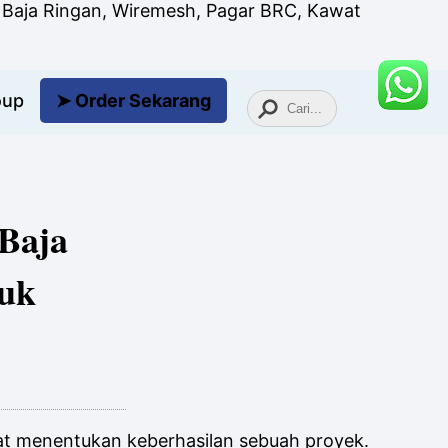
n, Baja Ringan, Wiremesh, Pagar BRC, Kawat
oup
➤ Order
Sekarang
 Baja
tuk
ngat menentukan keberhasilan sebuah proyek.