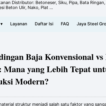
anan Distributor: Betoneser, Siku, Pipa, Bata Ringa
si Beton Ulir, Nako, Plat ...
 ▾
Layanan
Daftar Isi
FAQ
Jaya Steel Gr
dingan Baja Konvensional vs
: Mana yang Lebih Tepat un
uksi Modern?
material struktur menjadi salah satu faktor yang sa