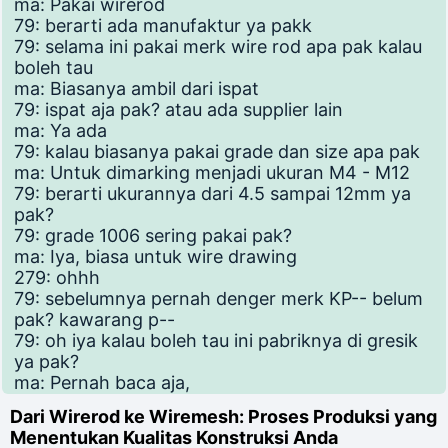
ma: Pakai wirerod
79: berarti ada manufaktur ya pakk
79: selama ini pakai merk wire rod apa pak kalau
boleh tau
ma: Biasanya ambil dari ispat
79: ispat aja pak? atau ada supplier lain
ma: Ya ada
79: kalau biasanya pakai grade dan size apa pak
ma: Untuk dimarking menjadi ukuran M4 - M12
79: berarti ukurannya dari 4.5 sampai 12mm ya
pak?
79: grade 1006 sering pakai pak?
ma: Iya, biasa untuk wire drawing
279: ohhh
79: sebelumnya pernah denger merk KP-- belum
pak? kawarang p--
79: oh iya kalau boleh tau ini pabriknya di gresik
ya pak?
ma: Pernah baca aja,
Dari Wirerod ke Wiremesh: Proses Produksi yang
Menentukan Kualitas Konstruksi Anda